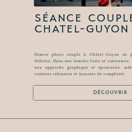
Séance Coupl
Chatel-Guyon
Séance photo couple à Châtel-Guyon en p
Héloïse. Dans une lumière forte et contrastée,
une approche graphique et spontanée, mêla
couleurs vibrantes et instants de complicité.
DÉCOUVRIR